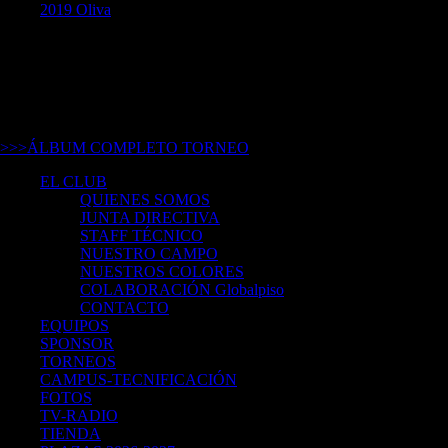
2019 Oliva
2019- Torneo AC Sports Desafío
(Oliva- Valencia)
26 al 30 Junio de 2019
>>>ÁLBUM COMPLETO TORNEO
EL CLUB
QUIENES SOMOS
JUNTA DIRECTIVA
STAFF TÉCNICO
NUESTRO CAMPO
NUESTROS COLORES
COLABORACIÓN Globalpiso
CONTACTO
EQUIPOS
SPONSOR
TORNEOS
CAMPUS-TECNIFICACIÓN
FOTOS
TV-RADIO
TIENDA