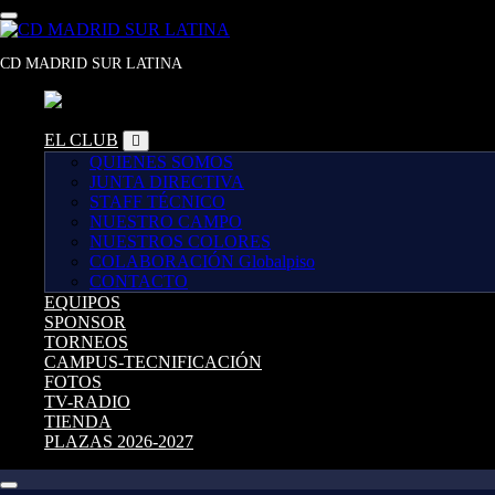
Saltar
al
contenido
CD MADRID SUR LATINA
EL CLUB
QUIENES SOMOS
JUNTA DIRECTIVA
STAFF TÉCNICO
NUESTRO CAMPO
NUESTROS COLORES
COLABORACIÓN Globalpiso
CONTACTO
EQUIPOS
SPONSOR
TORNEOS
CAMPUS-TECNIFICACIÓN
FOTOS
TV-RADIO
TIENDA
PLAZAS 2026-2027