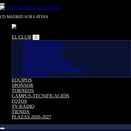
Saltar
al
contenido
CD MADRID SUR LATINA
EL CLUB
QUIENES SOMOS
JUNTA DIRECTIVA
STAFF TÉCNICO
NUESTRO CAMPO
NUESTROS COLORES
COLABORACIÓN Globalpiso
CONTACTO
EQUIPOS
SPONSOR
TORNEOS
CAMPUS-TECNIFICACIÓN
FOTOS
TV-RADIO
TIENDA
PLAZAS 2026-2027