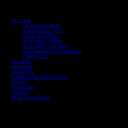
Screenshot
EL CLUB
QUIENES SOMOS
JUNTA DIRECTIVA
STAFF TÉCNICO
NUESTRO CAMPO
NUESTROS COLORES
COLABORACIÓN Globalpiso
CONTACTO
EQUIPOS
SPONSOR
TORNEOS
CAMPUS-TECNIFICACIÓN
FOTOS
TV-RADIO
TIENDA
PLAZAS 2026-2027
VIPS - PATROCINADOR PRINCIPAL DEL CLUB
10% de Descuento VIPS - FOSTER’S HOLLYWOOD -