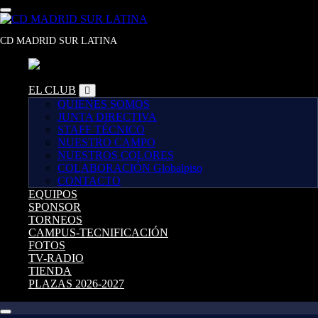
Saltar
al
contenido
CD MADRID SUR LATINA
EL CLUB
QUIENES SOMOS
JUNTA DIRECTIVA
STAFF TÉCNICO
NUESTRO CAMPO
NUESTROS COLORES
COLABORACIÓN Globalpiso
CONTACTO
EQUIPOS
SPONSOR
TORNEOS
CAMPUS-TECNIFICACIÓN
FOTOS
TV-RADIO
TIENDA
PLAZAS 2026-2027