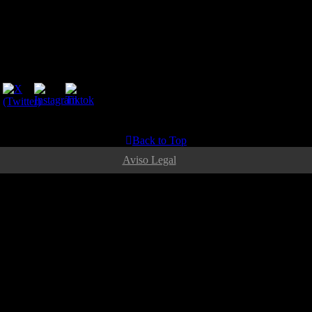
GINOS
C.D. MADRID SUR LATINA
Copyright © 2026 CD MADRID SUR LATINA |
Back to Top
Aviso Legal